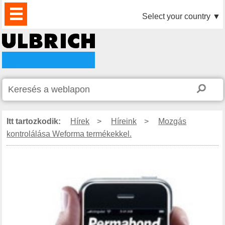
TERMÉKEK
HÍREK
LETÖLTÉS
VIDEÓK
PARTNEREINK
RÓLUNK
KAPCSOLAT
Select your country
▼
Itt tartozkodik:
Hírek
>
Híreink
>
Mozgás
kontrolálása Weforma termékekkel.