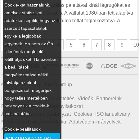
Cookie-kat használunk,
rezgéscsillapításhoz széles palettával kínál légrugókat és
amelyek statisztikai
fémsodrony csillapítókat is. A vállalat 1980-ban lett alapítva
adatokkal segítik, hogy az itt
Németországban, 100 alkalmazottat foglalkoztatva. A ...
szerzett tapasztalatok
egyike a legjobbak
16 /
legyenek. Ha nem az Ön
16
1
2
3
4
5
6
7
8
9
1
ízlésének megfelelő,
letilthatja őket. Ha azonban
a beállítások
megváltoztatása nélkül
folytatja az oldal
© Copyright 2026 Ulbrich Group
böngészését, megértjük,
hogy teljes mértékben
Home
Termékek
Hírek
Letöltés
Videók
Partnereink
beleegyezik a cookie-k
Rólunk
Oldaltérkép
Jogi nyilatkozat
használatába.
Általános Üzletviteli Szabályzat
Cookies
ISO tanúsítvány
Minőség és Környezetpolitika
Adatvédelmi irányelvek
Cookie-beállítások
Magatartási kódex
FOLYTATSA AZ OLDAL