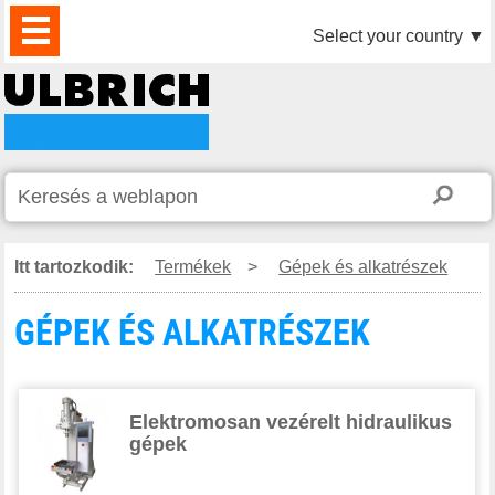
TERMÉKEK
HÍREK
LETÖLTÉS
VIDEÓK
PARTNEREINK
RÓLUNK
KAPCSOLAT
Select your country
▼
Itt tartozkodik:
Termékek
>
Gépek és alkatrészek
GÉPEK ÉS ALKATRÉSZEK
Elektromosan vezérelt hidraulikus
gépek