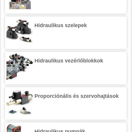
Hidraulikus szelepek
Hidraulikus vezérlőblokkok
Proporciónális és szervohajtások
Hidraulikus pumpák