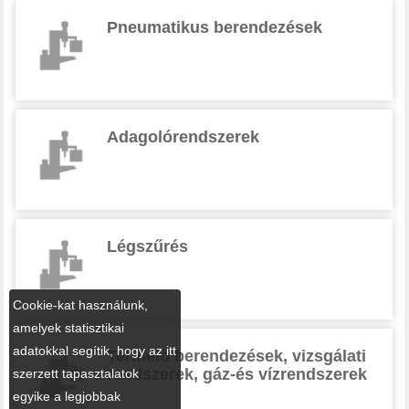
Pneumatikus berendezések
Adagolórendszerek
Légszűrés
Cookie-kat használunk,
amelyek statisztikai
adatokkal segítik, hogy az itt
Termelő berendezések, vizsgálati
rendszerek, gáz-és vízrendszerek
szerzett tapasztalatok
egyike a legjobbak