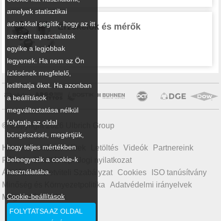
amelyek statisztikai
adatokkal segítik, hogy az itt
Érzékelők és mérők
szerzett tapasztalatok
egyike a legjobbak
legyenek. Ha nem az Ön
ízlésének megfelelő,
letilthatja őket. Ha azonban
a beállítások
megváltoztatása nélkül
folytatja az oldal
© Copyright 2026 Ulbrich Group
böngészését, megértjük,
hogy teljes mértékben
Home
Termékek
Hírek
Letöltés
Videók
Partnereink
beleegyezik a cookie-k
Rólunk
Oldaltérkép
Jogi nyilatkozat
használatába.
Általános Üzletviteli Szabályzat
Cookies
ISO tanúsítvány
Minőség és Környezetpolitika
Adatvédelmi irányelvek
Cookie-beállítások
Magatartási kódex
FOLYTATSA AZ OLDAL