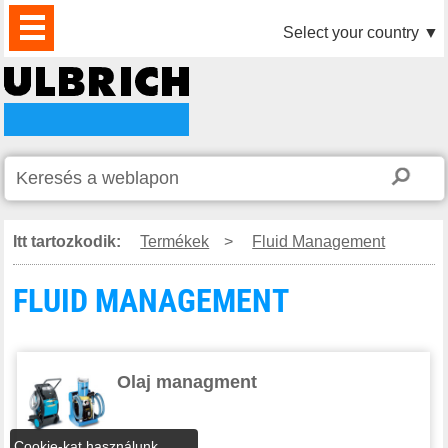
TERMÉKEK
HÍREK
LETÖLTÉS
VIDEÓK
PARTNEREINK
RÓLUNK
KAPCSOLAT
Select your country
▼
Itt tartozkodik:
Termékek
>
Fluid Management
FLUID MANAGEMENT
Olaj managment
Cookie-kat használunk,