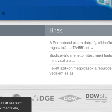
Hírek
A Permabond piacra dobja új, többcél
ragasztóját, a TA4551-et →
Biodízel-álló menettömítés: miért font
mint valaha a ... →
Fejlett szilikon megoldások a repülőgé
védelem és az ... →
az itt szerzett
k megfelelő,