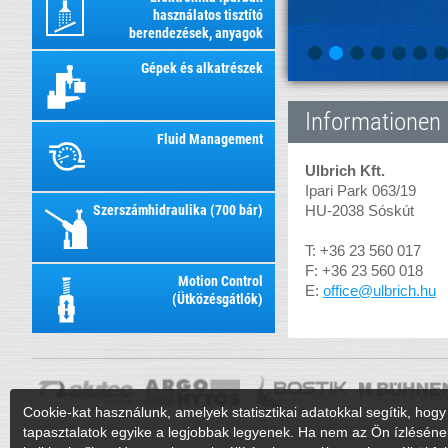
használatos tisztító
berendezések, anyagok
Gépek és alkatrészek
Informationen
Fluid Management
Ulbrich Kft.
Ipari Park 063/19
HU-2038 Sóskút
Szerszámhidraulika (700 bár)
T: +36 23 560 017
F: +36 23 560 018
Motion Control
E:
office@ulbrich.hu
(Ütközésgátlók)
Cookie-kat használunk, amelyek statisztikai adatokkal segítik, hogy 
tapasztalatok egyike a legjobbak legyenek. Ha nem az Ön ízléséne