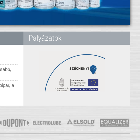
Pályázatok
ú
osabb,
pipar, a