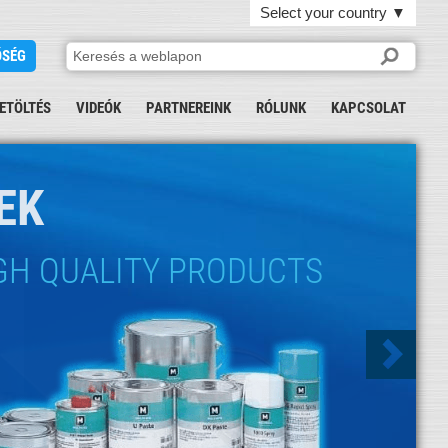
Select your country
▼
ŐSÉG
ETÖLTÉS
VIDEÓK
PARTNEREINK
RÓLUNK
KAPCSOLAT
EK
700 BÁR)
IGH QUALITY PRODUCTS
T
E THEY BELONG
KTION
K
MOOTHER
MREDUKTION