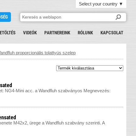
Select your country
▼
ŐSÉG
ETÖLTÉS
VIDEÓK
PARTNEREINK
RÓLUNK
KAPCSOLAT
andfluh proporcionális tolattyús szelep
sated
ret: NG4-Mini acc. a Wandfluh szabványos Megnevezés:
ensated
 menete M42x2, ürege a Wandfluh szabvány szerinti. A