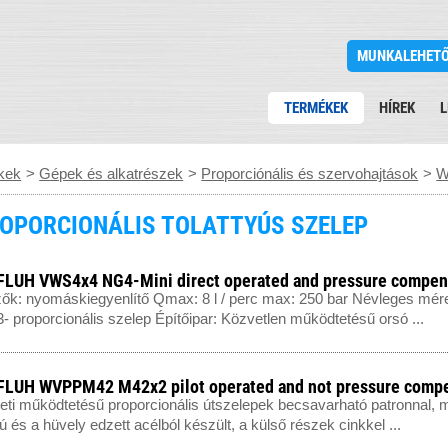
MUNKALEHET
TERMÉKEK
HÍREK
L
kek
>
Gépek és alkatrészek
>
Proporciónális és szervohajtások
>
W
OPORCIONÁLIS TOLATTYÚS SZELEP
LUH VWS4x4 NG4-Mini direct operated and pressure compen
ők: nyomáskiegyenlítő Qmax: 8 l / perc max: 250 bar Névleges mé
/3- proporcionális szelep Építőipar: Közvetlen működtetésű orsó ...
LUH WVPPM42 M42x2 pilot operated and not pressure comp
leti működtetésű proporcionális útszelepek becsavarható patronnal,
ú és a hüvely edzett acélból készült, a külső részek cinkkel ...