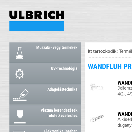
Műszaki- vegyitermékek
Itt tartozkodik:
Termé
WANDFLUH PR
UV-Technológia
WANDF
Jellemz
Adagolástechnika
4/2-, 4
Plazma berendezések
WANDF
felületkezeléshez
A kísér
dugatty
Elektronika iparban