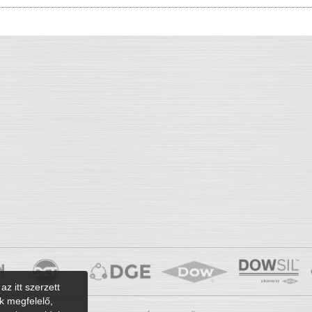
az itt szerzett
k megfelelő,