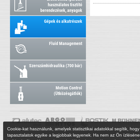
használatos tisztító
berendezések, anyagok
Gépek és alkatrészek
Fluid Management
Szerszámhidraulika (700 bár)
Motion Control
(Ütközésgátlók)
Cookie-kat használunk, amelyek statisztikai adatokkal segítik, hogy 
tapasztalatok egyike a legjobbak legyenek. Ha nem az Ön ízléséne