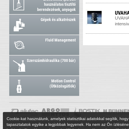
használatos tisztító
berendezések, anyagok
UVAHA
UVAHAND
Gépek és alkatrészek
intensiv
Fluid Management
Szerszámhidraulika (700 bár)
Motion Control
(Ütközésgátlók)
Cookie-kat használunk, amelyek statisztikai adatokkal segítik, hogy 
tapasztalatok egyike a legjobbak legyenek. Ha nem az Ön ízléséne