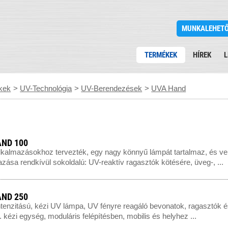
MUNKALEHET
TERMÉKEK
HÍREK
L
kek
>
UV-Technológia
>
UV-Berendezések
>
UVA Hand
ND 100
lkalmazásokhoz tervezték, egy nagy könnyű lámpát tartalmaz, és ver
zása rendkívül sokoldalú: UV-reaktív ragasztók kötésére, üveg-, ...
ND 250
tenzitású, kézi UV lámpa, UV fényre reagáló bevonatok, ragasztók é
. kézi egység, moduláris felépítésben, mobilis és helyhez ...