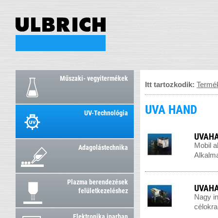
Műszaki- vegyitermékek
Itt tartozkodik:
Termé
UVA HAND
UV-Technológia
UVAHA
Mobil a
Adagolástechnika
Alkalma
Plazma berendezések
UVAHA
felületkezeléshez
Nagy in
célokra
Elektronika iparban