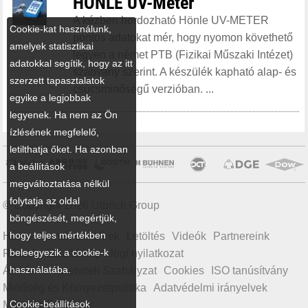
HÖNLE UV-Meter
A kézben hordozható Hönle UV-METER
Cookie-kat használunk,
pontos adatokat mér, hogy nyomon követhető
amelyek statisztikai
legyen a német PTB (Fizikai Műszaki Intézet)
adatokkal segítik, hogy az itt
szabvány szerint. A készülék kapható alap- és
szerzett tapasztalatok
csúcsminőségű verzióban. ...
egyike a legjobbak
legyenek. Ha nem az Ön
ízlésének megfelelő,
letilthatja őket. Ha azonban
a beállítások
megváltoztatása nélkül
folytatja az oldal
© Copyright 2026 Ulbrich Group
böngészését, megértjük,
hogy teljes mértékben
Home
Termékek
Hírek
Letöltés
Videók
Partnereink
beleegyezik a cookie-k
Rólunk
Oldaltérkép
Jogi nyilatkozat
használatába.
Általános Üzletviteli Szabályzat
Cookies
ISO tanúsítvány
Minőség és Környezetpolitika
Adatvédelmi irányelvek
Cookie-beállítások
Magatartási kódex