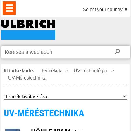
TERMÉKEK
HÍREK
LETÖLTÉS
VIDEÓK
PARTNEREINK
RÓLUNK
KAPCSOLAT
Select your country
▼
Itt tartozkodik:
Termékek
>
UV-Technológia
>
UV-Méréstechnika
UV-MÉRÉSTECHNIKA