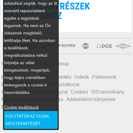
EGYEDI ALKATRÉSZEK
adatokkal segítik, hogy az itt
szerzett tapasztalatok
GYÁRTÁSÁHOZ
egyike a legjobbak
legyenek. Ha nem az Ön
ízlésének megfelelő,
letilthatja őket. Ha azonban
a beállítások
megváltoztatása nélkül
folytatja az oldal
© Copyright 2026 Ulbrich Group
böngészését, megértjük,
Home
Termékek
Hírek
Letöltés
Videók
Partnereink
hogy teljes mértékben
Rólunk
Oldaltérkép
Jogi nyilatkozat
beleegyezik a cookie-k
Általános Üzletviteli Szabályzat
Cookies
ISO tanúsítvány
használatába.
Minőség és Környezetpolitika
Adatvédelmi irányelvek
Magatartási kódex
Cookie-beállítások
FOLYTATSA AZ OLDAL
MEGTEKINTÉSÉT