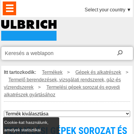
TERMÉKEK
HÍREK
LETÖLTÉS
VIDEÓK
PARTNEREINK
RÓLUNK
KAPCSOLAT
Select your country
▼
Itt tartozkodik:
Termékek
>
Gépek és alkatrészek
>
Termelő berendezések, vizsgálati rendszerek, gáz-és
vízrendszerek
>
Termelési gépek sorozat és egyedi
alkatrészek gyártásához
Cookie-kat használunk,
TERMELÉSI GÉPEK SOROZAT ÉS
amelyek statisztikai