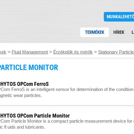
MUNKALEHET
TERMÉKEK
HÍREK
L
kek
>
Fluid Management
>
Érzékelők és mérők
>
Stationary Particl
PARTICLE MONITOR
HYTOS OPCom FerroS
om FerroS is an intelligent sensor for determination of the condition
gnetic wear particles.
HYTOS OPCom Particle Monitor
om Particle Monitor is a compact particle measurement device for c
c fl uids and lubricants.