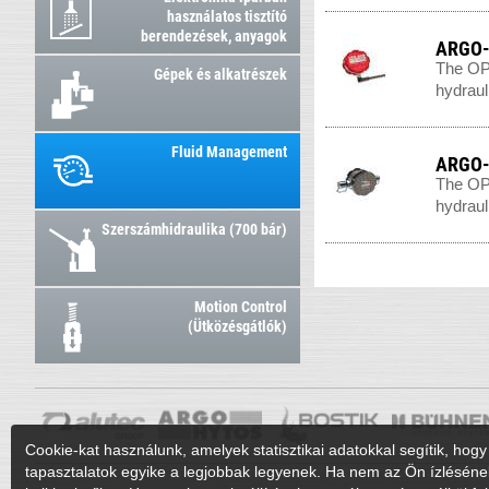
használatos tisztító
berendezések, anyagok
ARGO-
The OPC
Gépek és alkatrészek
hydrauli
Fluid Management
ARGO-H
The OPC
hydrauli
Szerszámhidraulika (700 bár)
Motion Control
(Ütközésgátlók)
Cookie-kat használunk, amelyek statisztikai adatokkal segítik, hogy 
tapasztalatok egyike a legjobbak legyenek. Ha nem az Ön ízléséne