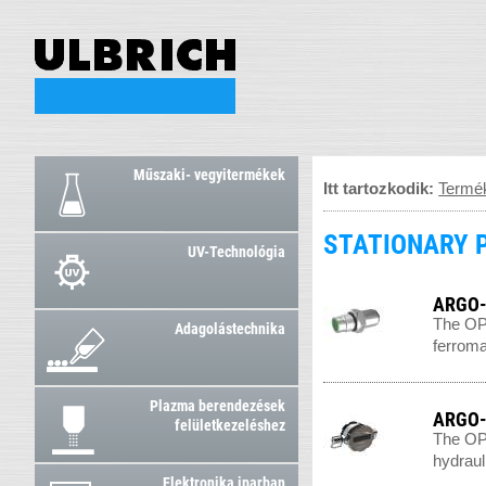
Műszaki- vegyitermékek
Itt tartozkodik:
Termé
STATIONARY 
UV-Technológia
ARGO-
The OPC
Adagolástechnika
ferroma
Plazma berendezések
ARGO-
felületkezeléshez
The OPC
hydrauli
Elektronika iparban