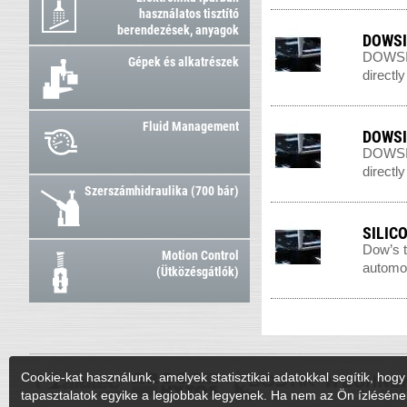
használatos tisztító
berendezések, anyagok
DOWSIL
DOWSIL 
Gépek és alkatrészek
directl
Fluid Management
DOWSIL
DOWSIL 
directl
Szerszámhidraulika (700 bár)
SILIC
Dow’s t
Motion Control
automot
(Ütközésgátlók)
Cookie-kat használunk, amelyek statisztikai adatokkal segítik, hogy 
tapasztalatok egyike a legjobbak legyenek. Ha nem az Ön ízléséne