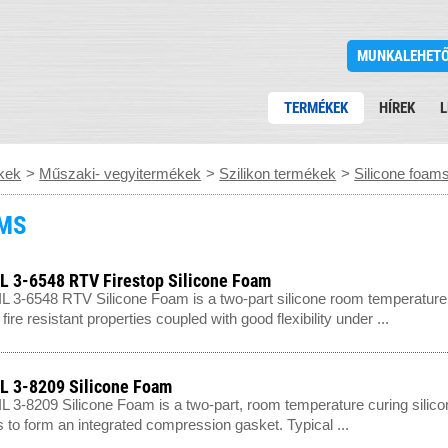
MUNKALEHET
TERMÉKEK
HÍREK
L
kek
>
Műszaki- vegyitermékek
>
Szilikon termékek
>
Silicone foam
AMS
 3-6548 RTV Firestop Silicone Foam
3-6548 RTV Silicone Foam is a two-part silicone room temperature 
fire resistant properties coupled with good flexibility under ...
 3-8209 Silicone Foam
3-8209 Silicone Foam is a two-part, room temperature curing silic
s to form an integrated compression gasket. Typical ...