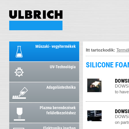
Műszaki- vegyitermékek
Itt tartozkodik:
Termé
SILICONE FO
UV-Technológia
DOWSIL
DOWSIL 
Adagolástechnika
to have 
Plazma berendezések
DOWSIL
felületkezeléshez
DOWSIL 
on part
Elektronika iparban