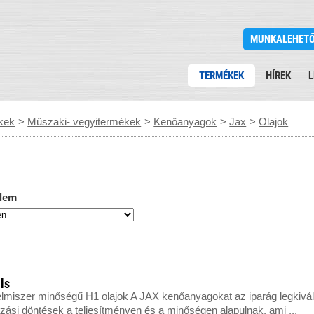
MUNKALEHET
TERMÉKEK
HÍREK
L
kek
>
Műszaki- vegyitermékek
>
Kenőanyagok
>
Jax
>
Olajok
lem
ls
lmiszer minőségű H1 olajok A JAX kenőanyagokat az iparág legkivál
zási döntések a teljesítményen és a minőségen alapulnak, ami ...