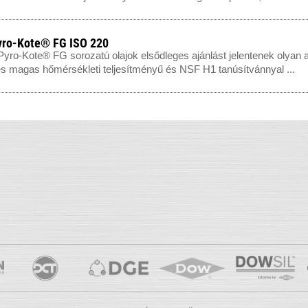
yro-Kote® FG ISO 220
yro-Kote® FG sorozatú olajok elsődleges ajánlást jelentenek olyan a
es magas hőmérsékleti teljesítményű és NSF H1 tanúsítvánnyal ...