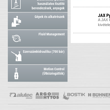
használatos tisztító
berendezések, anyagok
JAX P
Gépek és alkatrészek
A JAX P
kivétel
Fluid Management
Szerszámhidraulika (700 bár)
Motion Control
(Ütközésgátlók)