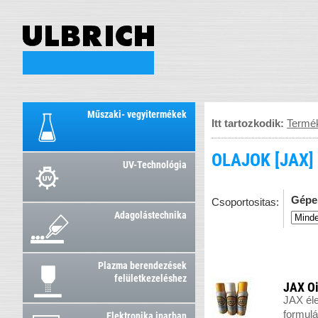
Műszaki- vegyitermékek
Itt tartozkodik:
Termé
OLAJOK [JAX]
UV-Technológia
Gépe
Csoportositas:
Adagolástechnika
Plazma berendezések
felületkezeléshez
JAX Oi
JAX éle
formulá
Elektronika iparban