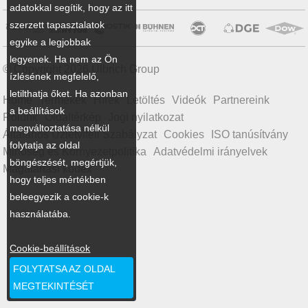
adatokkal segítik, hogy az itt
szerzett tapasztalatok
egyike a legjobbak
legyenek. Ha nem az Ön
© Copyright 2026 Ulbrich Group
ízlésének megfelelő,
letilthatja őket. Ha azonban
Home
Termékek
Hírek
Letöltés
Videók
Partnereink
a beállítások
Rólunk
Oldaltérkép
Jogi nyilatkozat
megváltoztatása nélkül
Általános Üzletviteli Szabályzat
Cookies
ISO tanúsítvány
folytatja az oldal
Minőség és Környezetpolitika
Adatvédelmi irányelvek
böngészését, megértjük,
Magatartási kódex
hogy teljes mértékben
beleegyezik a cookie-k
használatába.
Cookie-beállítások
FOLYTATSA AZ OLDAL
MEGTEKINTÉSÉT