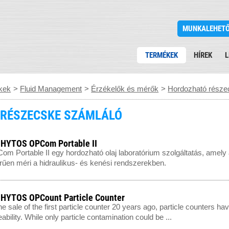
MUNKALEHET
TERMÉKEK
HÍREK
L
kek
>
Fluid Management
>
Érzékelők és mérők
>
Hordozható része
RÉSZECSKE SZÁMLÁLÓ
HYTOS OPCom Portable II
m Portable II egy hordozható olaj laboratórium szolgáltatás, amely az
űen méri a hidraulikus- és kenési rendszerekben.
HYTOS OPCount Particle Counter
he sale of the first particle counter 20 years ago, particle counters h
bility. While only particle contamination could be ...