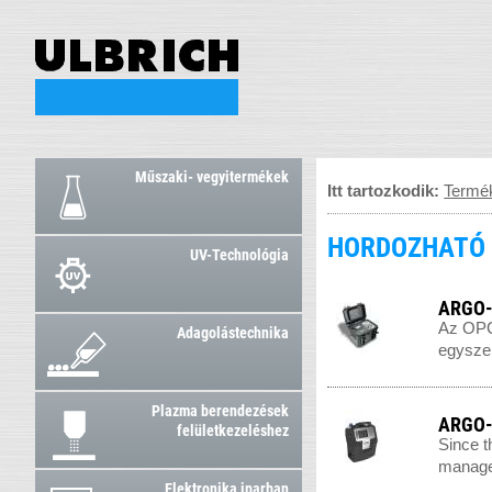
Műszaki- vegyitermékek
Itt tartozkodik:
Termé
HORDOZHATÓ 
UV-Technológia
ARGO-
Az OPCo
Adagolástechnika
egyszer
Plazma berendezések
ARGO-
felületkezeléshez
Since t
managea
Elektronika iparban