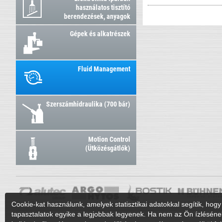
használatos tisztító
berendezések, anyagok
Gépek és alkatrészek
Fluid Management
Szerszámhidraulika (700 bár)
Motion Control
(Ütközésgátlók)
Cookie-kat használunk, amelyek statisztikai adatokkal segítik, hogy 
tapasztalatok egyike a legjobbak legyenek. Ha nem az Ön ízléséne