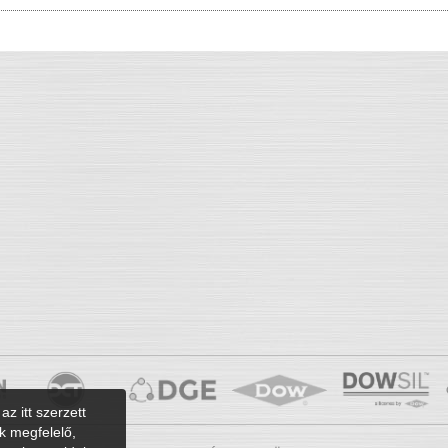
az itt szerzett
k megfelelő,