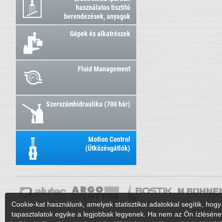
használatos tisztító
berendezések, anyagok
Gépek és alkatrészek
Fluid Management
Szerszámhidraulika (700 bár)
Motion Control
(Ütközésgátlók)
Cookie-kat használunk, amelyek statisztikai adatokkal segítik, hogy 
tapasztalatok egyike a legjobbak legyenek. Ha nem az Ön ízléséne