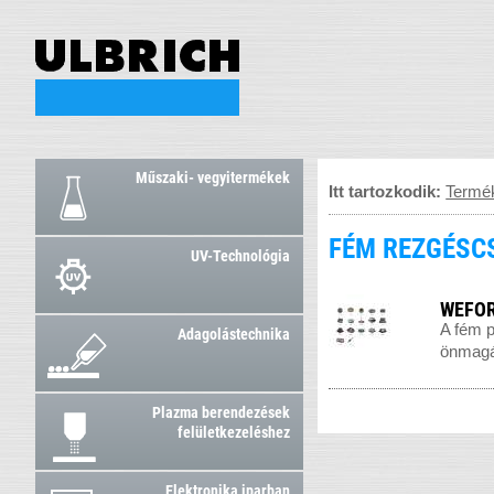
Műszaki- vegyitermékek
Itt tartozkodik:
Termé
FÉM REZGÉSC
UV-Technológia
WEFORM
A fém p
Adagolástechnika
önmagáb
Plazma berendezések
felületkezeléshez
Elektronika iparban