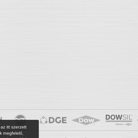
az itt szerzett
k megfelelő,