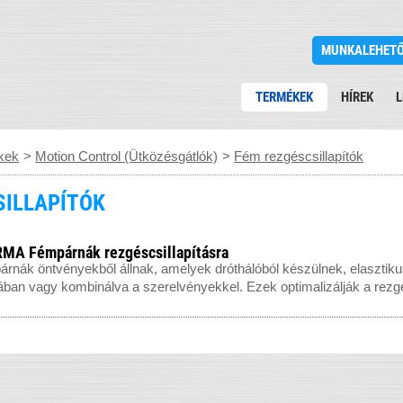
MUNKALEHET
TERMÉKEK
HÍREK
L
kek
>
Motion Control (Ütközésgátlók)
>
Fém rezgéscsillapítók
SILLAPÍTÓK
A Fémpárnák rezgéscsillapításra
árnák öntvényekből állnak, amelyek dróthálóból készülnek, elasztik
an vagy kombinálva a szerelvényekkel. Ezek optimalizálják a rezgé