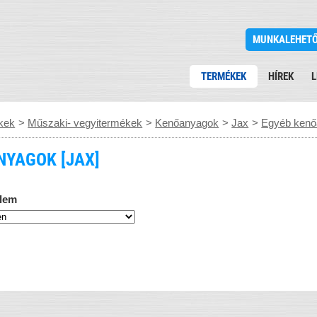
MUNKALEHET
TERMÉKEK
HÍREK
L
kek
>
Műszaki- vegyitermékek
>
Kenőanyagok
>
Jax
>
Egyéb ken
NYAGOK [JAX]
lem