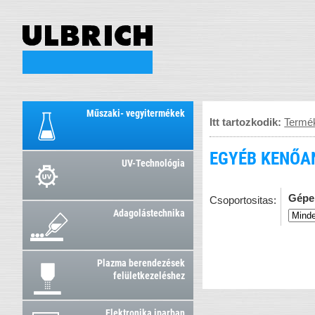
Műszaki- vegyitermékek
Itt tartozkodik:
Termé
EGYÉB KENŐA
UV-Technológia
Gépe
Csoportositas:
Adagolástechnika
Plazma berendezések
felületkezeléshez
Elektronika iparban