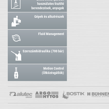
használatos tisztító
berendezések, anyagok
Gépek és alkatrészek
Fluid Management
Szerszámhidraulika (700 bár)
Motion Control
(Ütközésgátlók)