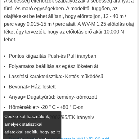
A sebesség ellenőrzők szabályozzák a sebesség arányát a
fúró- és maró egységekben. A modelltől függően, az
olajfékeket be lehet állítani, hogy előretoljon, 12 - 40 m /
perc vagy 0,015-15 m / perc alatt. A WV-M 1,25 előtolás olaj
féket úgy tervezték, hogy az előtolás erő akár 10,000 N
lehet.
Pontos kiigazítás Push-és Pull irányban
Folyamatos beállítás az egész löketen át
Lassítási karakterisztika> Kettős működésű
Bevonat> Ház: festett
Anyag> Dugattyúrúd: kemény-krómozott
Hőmérséklet> -20 ° C - +80 ° C-on
Cookie-kat használunk,
RoHS - megfelel> 2002/95/EK irányelv
amelyek statisztikai
adatokkal segítik, hogy az itt
Pdf: