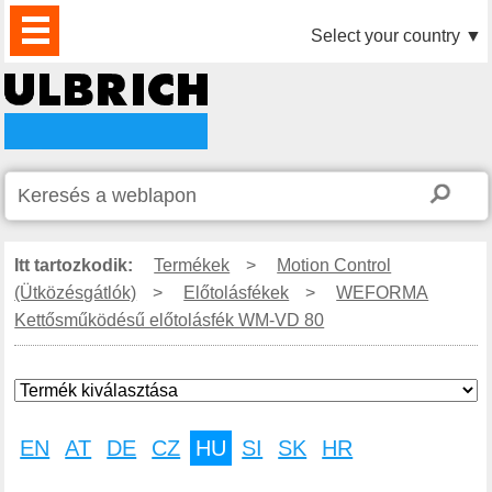
TERMÉKEK
HÍREK
LETÖLTÉS
VIDEÓK
PARTNEREINK
RÓLUNK
KAPCSOLAT
Select your country
▼
Itt tartozkodik:
Termékek
>
Motion Control
(Ütközésgátlók)
>
Előtolásfékek
>
WEFORMA
Kettősműködésű előtolásfék WM-VD 80
EN
AT
DE
CZ
HU
SI
SK
HR