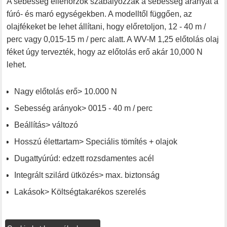
A sebesség ellenőrzők szabályozzák a sebesség arányát a
fúró- és maró egységekben. A modelltől függően, az
olajfékeket be lehet állítani, hogy előretoljon, 12 - 40 m /
perc vagy 0,015-15 m / perc alatt. A WV-M 1,25 előtolás olaj
féket úgy tervezték, hogy az előtolás erő akár 10,000 N
lehet.
Nagy előtolás erő> 10.000 N
Sebesség arányok> 0015 - 40 m / perc
Beállítás> változó
Hosszú élettartam> Speciális tömítés + olajok
Dugattyúrúd: edzett rozsdamentes acél
Integrált szilárd ütközés> max. biztonság
Lakások> Költségtakarékos szerelés