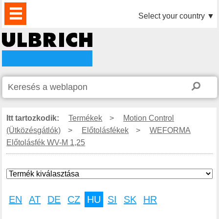
TERMÉKEK
HÍREK
LETÖLTÉS
VIDEÓK
PARTNEREINK
RÓLUNK
KAPCSOLAT
Select your country
▼
Itt tartozkodik:
Termékek
>
Motion Control
(Ütközésgátlók)
>
Előtolásfékek
>
WEFORMA
Előtolásfék WV-M 1,25
EN
AT
DE
CZ
HU
SI
SK
HR