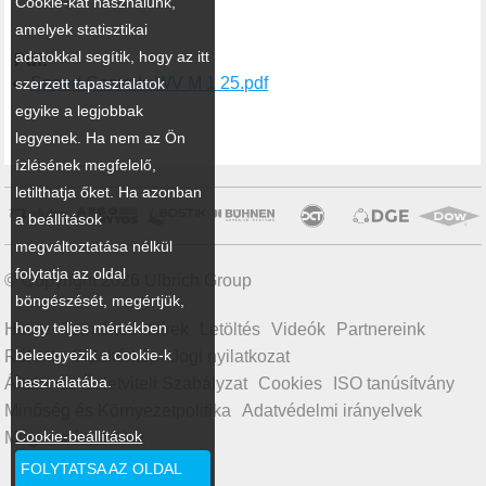
Cookie-kat használunk,
amelyek statisztikai
adatokkal segítik, hogy az itt
Pdf:
Speed Controls WV M 1 25.pdf
szerzett tapasztalatok
egyike a legjobbak
legyenek. Ha nem az Ön
ízlésének megfelelő,
letilthatja őket. Ha azonban
a beállítások
megváltoztatása nélkül
folytatja az oldal
© Copyright 2026 Ulbrich Group
böngészését, megértjük,
hogy teljes mértékben
Home
Termékek
Hírek
Letöltés
Videók
Partnereink
beleegyezik a cookie-k
Rólunk
Oldaltérkép
Jogi nyilatkozat
használatába.
Általános Üzletviteli Szabályzat
Cookies
ISO tanúsítvány
Minőség és Környezetpolitika
Adatvédelmi irányelvek
Cookie-beállítások
Magatartási kódex
FOLYTATSA AZ OLDAL