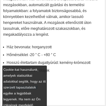
mozgásokban, automatizált gyártási és termelési
folyamatokban: a folyamatok biztonságosabbá, és
könnyebben kezelhetővé válnak, amikor lassuló
hengereket használnak. A mozgások ellenőrzött úton
lassulnak, előre meghatározott szakaszokban, és
megakadályozza a lengést.
Ház bevonata: horganyzott
Hőmérséklet -20 ° C - +80 ° C
Hosszú élettartam dugattyúrúd: kemény-krómozott
Cookie-kat használunk,
Speciális tömítés + olajok
amelyek statisztikai
adatokkal segítik, hogy az itt
Pdf:
Door Dampers.pdf
szerzett tapasztalatok
egyike a legjobbak
legyenek. Ha nem az Ön
ízlésének megfelelő,