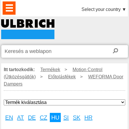
TERMÉKEK
HÍREK
LETÖLTÉS
VIDEÓK
PARTNEREINK
RÓLUNK
KAPCSOLAT
Select your country
▼
Itt tartozkodik:
Termékek
>
Motion Control
(Ütközésgátlók)
>
Előtolásfékek
>
WEFORMA Door
Dampers
EN
AT
DE
CZ
HU
SI
SK
HR