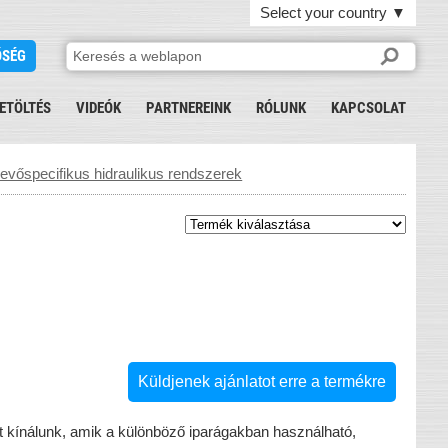
Select your country
▼
ŐSÉG
ETÖLTÉS
VIDEÓK
PARTNEREINK
RÓLUNK
KAPCSOLAT
vőspecifikus hidraulikus rendszerek
Küldjenek ajánlatot erre a termékre
t kínálunk, amik a különböző iparágakban használható,