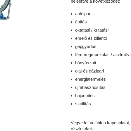
beleértve a következőket:
autóipari
építés
oktatási / kutatási
emelő és billentő
gépgyártás
fémmegmunkálás / acélműv
bányászati
olaj-és gázipari
energiatermelés
újrahasznosítás
hajóépítés
szállítás
Vegye fel Velünk a kapcsolatot
részleteket.