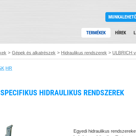
MUNKALEHET
TERMÉKEK
HÍREK
L
kek
>
Gépek és alkatrészek
>
Hidraulikus rendszerek
>
ULBRICH ve
SK
HR
SPECIFIKUS HIDRAULIKUS RENDSZEREK
Egyedi hidraulikus rendszereke