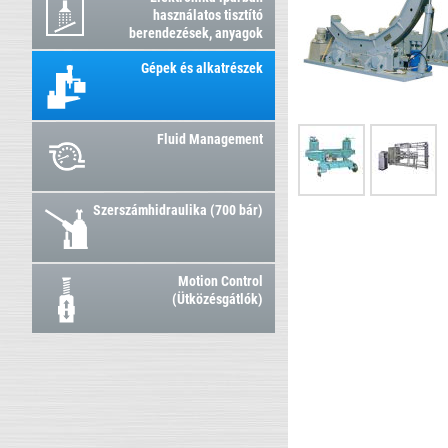
használatos tisztító
berendezések, anyagok
Gépek és alkatrészek
Fluid Management
Szerszámhidraulika (700 bár)
Motion Control
(Ütközésgátlók)