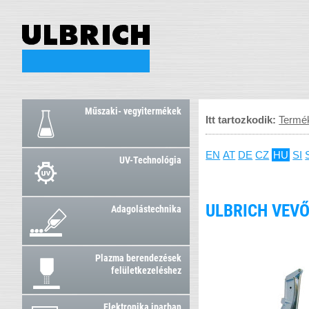
Műszaki- vegyitermékek
Itt tartozkodik:
Termé
EN
AT
DE
CZ
HU
SI
UV-Technológia
ULBRICH VEVŐ
Adagolástechnika
Plazma berendezések
felületkezeléshez
Elektronika iparban