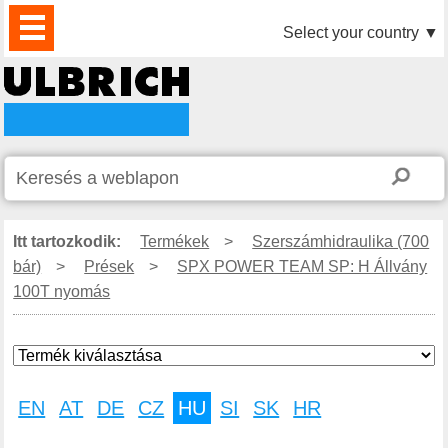
TERMÉKEK
HÍREK
LETÖLTÉS
VIDEÓK
PARTNEREINK
RÓLUNK
KAPCSOLAT
Select your country
▼
Itt tartozkodik:
Termékek
>
Szerszámhidraulika (700
bár)
>
Prések
>
SPX POWER TEAM SP: H Állvány
100T nyomás
EN
AT
DE
CZ
HU
SI
SK
HR