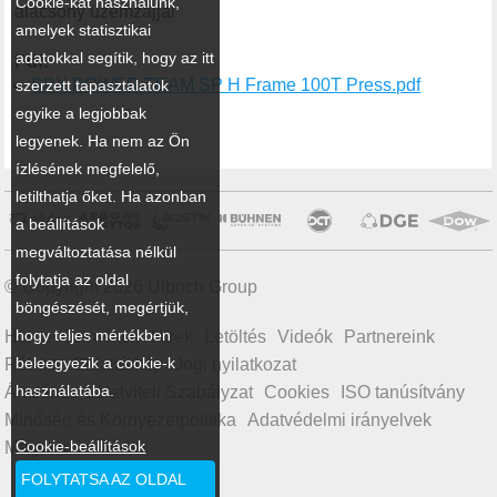
Cookie-kat használunk,
alacsony üzemzajjal
amelyek statisztikai
adatokkal segítik, hogy az itt
Pdf:
SPX POWER TEAM SP H Frame 100T Press.pdf
szerzett tapasztalatok
egyike a legjobbak
legyenek. Ha nem az Ön
ízlésének megfelelő,
letilthatja őket. Ha azonban
a beállítások
megváltoztatása nélkül
folytatja az oldal
© Copyright 2026 Ulbrich Group
böngészését, megértjük,
hogy teljes mértékben
Home
Termékek
Hírek
Letöltés
Videók
Partnereink
beleegyezik a cookie-k
Rólunk
Oldaltérkép
Jogi nyilatkozat
használatába.
Általános Üzletviteli Szabályzat
Cookies
ISO tanúsítvány
Minőség és Környezetpolitika
Adatvédelmi irányelvek
Cookie-beállítások
Magatartási kódex
FOLYTATSA AZ OLDAL