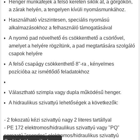
Henger munkafejek a felső kereten siklik át, a görgőkön,
a zárak helyén, a tengelyen kívüli nyomásmunkához.
Használható vízszintesen, speciális nyomású
alkalmazásokhoz a felhasználó támogatásával
A nyomó pad növelhető és csökkenthető a csörlővel,
amelyet a helyére rögzítünk, a pad megtartására szolgáló
csapok helyére
A felső csapágy csökkenthető 8"-ra , kényelmes
pozícióba az ismétlődő feladatokhoz
Választható szimpla vagy dupla működésű henger.
A hidraulikus szivattyú lehetőségek a következők:
- 2 fokozatú kézi szivattyú nagy 2 literes tartállyal
- PE 172 elektromos/hidraulikus szivattyú vagy "PQ"
sorozatú "csendes" elektromos/hidraulikus szivattyú