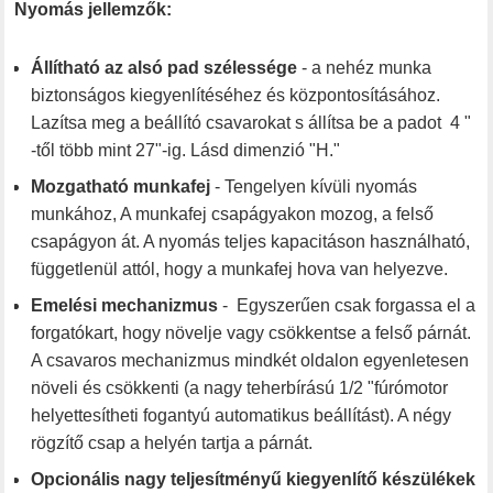
Nyomás jellemzők:
Állítható az alsó pad szélessége
- a nehéz munka
biztonságos kiegyenlítéséhez és központosításához.
Lazítsa meg a beállító csavarokat s állítsa be a padot 4 "
-től több mint 27"-ig. Lásd dimenzió "H."
Mozgatható munkafej
- Tengelyen kívüli nyomás
munkához, A munkafej csapágyakon mozog, a felső
csapágyon át. A nyomás teljes kapacitáson használható,
függetlenül attól, hogy a munkafej hova van helyezve.
Emelési mechanizmus
- Egyszerűen csak forgassa el a
forgatókart, hogy növelje vagy csökkentse a felső párnát.
A csavaros mechanizmus mindkét oldalon egyenletesen
növeli és csökkenti (a nagy teherbírású 1/2 "fúrómotor
helyettesítheti fogantyú automatikus beállítást). A négy
rögzítő csap a helyén tartja a párnát.
Opcionális nagy teljesítményű kiegyenlítő készülékek