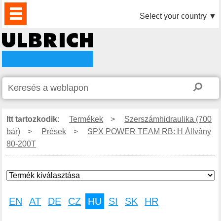
TERMÉKEK
HÍREK
LETÖLTÉS
VIDEÓK
PARTNEREINK
RÓLUNK
KAPCSOLAT
Select your country
▼
Itt tartozkodik:
Termékek
>
Szerszámhidraulika (700
bár)
>
Prések
>
SPX POWER TEAM RB: H Állvány
80-200T
EN
AT
DE
CZ
HU
SI
SK
HR