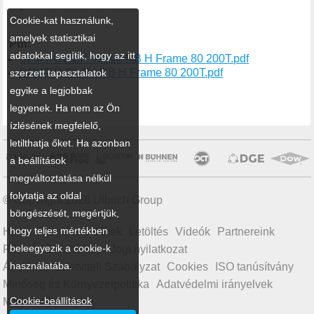
-
Cookie-kat használunk,
amelyek statisztikai
Pdf:
adatokkal segítik, hogy az itt
SPX POWER TEAM RB H Frame 80 200T.pdf
POWER TEAM RB H Frame 80 200T.pdf
szerzett tapasztalatok
egyike a legjobbak
legyenek. Ha nem az Ön
ízlésének megfelelő,
letilthatja őket. Ha azonban
a beállítások
megváltoztatása nélkül
folytatja az oldal
© Copyright 2026 Ulbrich Group
böngészését, megértjük,
hogy teljes mértékben
Home
Termékek
Hírek
Letöltés
Videók
Partnereink
beleegyezik a cookie-k
Rólunk
Oldaltérkép
Jogi nyilatkozat
használatába.
Általános Üzletviteli Szabályzat
Cookies
ISO tanúsítvány
Minőség és Környezetpolitika
Adatvédelmi irányelvek
Cookie-beállítások
Magatartási kódex