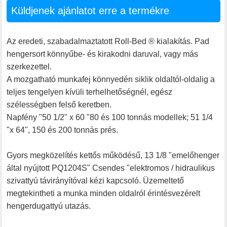
Küldjenek ajánlatot erre a termékre
Az eredeti, szabadalmaztatott Roll-Bed ® kialakítás. Pad
hengersort könnyűbe- és kirakodni daruval, vagy más
szerkezettel.
A mozgatható munkafej könnyedén siklik oldaltól-oldalig a
teljes tengelyen kívüli terhelhetőségnél, egész
szélességben felső keretben.
Napfény "50 1/2" x 60 "80 és 100 tonnás modellek; 51 1/4
"x 64", 150 és 200 tonnás prés.
Gyors megközelítés kettős működésű, 13 1/8 "emelőhenger
által nyújtott PQ1204S" Csendes "elektromos / hidraulikus
szivattyú távirányítóval kézi kapcsoló. Üzemeltető
megtekintheti a munka minden oldalról érintésvezérelt
hengerdugattyú utazás.