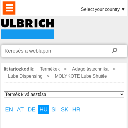
TERMÉKEK
HÍREK
LETÖLTÉS
VIDEÓK
PARTNEREINK
RÓLUNK
KAPCSOLAT
Select your country
▼
Itt tartozkodik:
Termékek
>
Adagolástechnika
>
Lube Dispensing
>
MOLYKOTE Lube Shuttle
EN
AT
DE
HU
SI
SK
HR