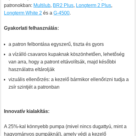
patronokban:
Multilub
,
BR2 Plus
,
Longterm 2 Plus
,
Longterm White 2
és a
G-4500
.
Gyakorlati felhasználás:
a patron felbontása egyszerű, tiszta és gyors
a vízálló csavaros kupaknak köszönhetően, lehetőség
van arra, hogy a patront eltávolítsák, majd későbbi
használatra eltárolják
vizuális ellenőrzés: a kezelő bármikor ellenőrizni tudja a
zsír szintjét a patronban
Innovatív kialakítás:
A 25%-kal könnyebb pumpa (mivel nincs dugattyú, mint a
hagyományos pumpáknál), amely védi a kezelő