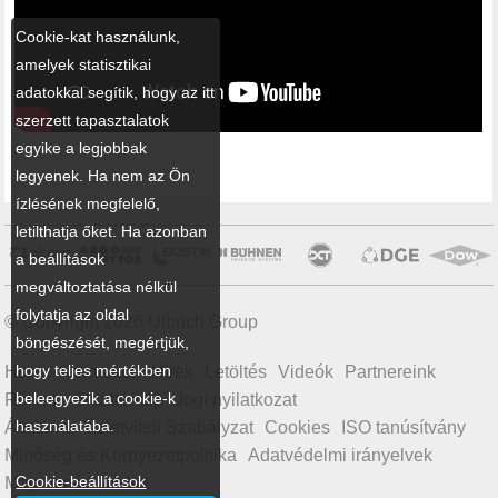
Cookie-kat használunk,
amelyek statisztikai
adatokkal segítik, hogy az itt
szerzett tapasztalatok
egyike a legjobbak
legyenek. Ha nem az Ön
ízlésének megfelelő,
letilthatja őket. Ha azonban
a beállítások
megváltoztatása nélkül
folytatja az oldal
© Copyright 2026 Ulbrich Group
böngészését, megértjük,
hogy teljes mértékben
Home
Termékek
Hírek
Letöltés
Videók
Partnereink
beleegyezik a cookie-k
Rólunk
Oldaltérkép
Jogi nyilatkozat
használatába.
Általános Üzletviteli Szabályzat
Cookies
ISO tanúsítvány
Minőség és Környezetpolitika
Adatvédelmi irányelvek
Cookie-beállítások
Magatartási kódex