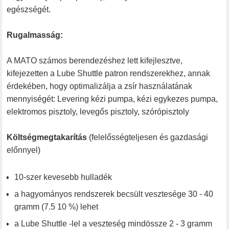
egészségét.
Rugalmasság:
A MATO számos berendezéshez lett kifejlesztve,
kifejezetten a Lube Shuttle patron rendszerekhez, annak
érdekében, hogy optimalizálja a zsír használatának
mennyiségét: Levering kézi pumpa, kézi egykezes pumpa,
elektromos pisztoly, levegős pisztoly, szórópisztoly
Költségmegtakarítás
(felelősségteljesen és gazdasági
előnnyel)
10-szer kevesebb hulladék
a hagyományos rendszerek becsült vesztesége 30 - 40
gramm (7.5 10 %) lehet
a Lube Shuttle -lel a veszteség mindössze 2 - 3 gramm