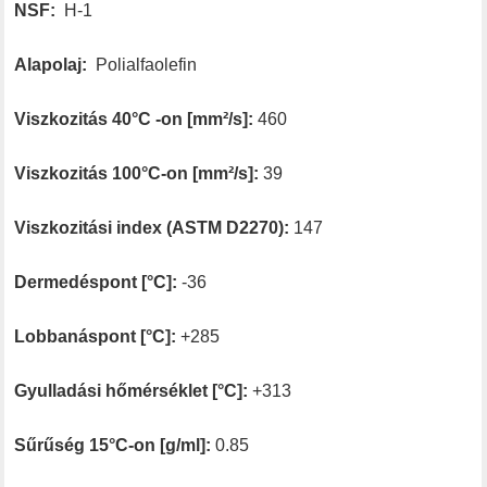
NSF:
H-1
Alapolaj:
Polialfaolefin
Viszkozitás 40°C -on [mm²/s]:
460
Viszkozitás 100°C-on [mm²/s]:
39
Viszkozitási index (ASTM D2270):
147
Dermedéspont [°C]:
-36
Lobbanáspont [°C]:
+285
Gyulladási hőmérséklet [°C]:
+313
Sűrűség 15°C-on [g/ml]:
0.85