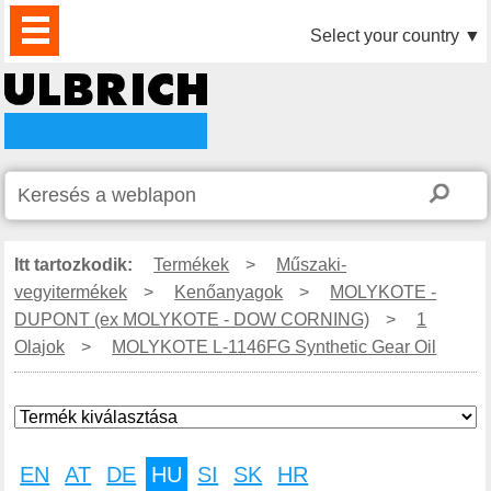
TERMÉKEK
HÍREK
LETÖLTÉS
VIDEÓK
PARTNEREINK
RÓLUNK
KAPCSOLAT
Select your country
▼
Itt tartozkodik:
Termékek
>
Műszaki-
vegyitermékek
>
Kenőanyagok
>
MOLYKOTE -
DUPONT (ex MOLYKOTE - DOW CORNING)
>
1
Olajok
>
MOLYKOTE L-1146FG Synthetic Gear Oil
EN
AT
DE
HU
SI
SK
HR