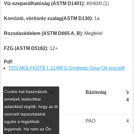
Víz-szeparálhatóság (ASTM D1401):
40/40/0 (1)
Korrózió, vörösréz szalag(ASTM D130):
1a
Rozsdavédelem (ASTM D665 A, B):
Megfelel
FZG (ASTM D5182):
12+
Pdf:
TDS MOLYKOTE L 1146FG Synthetic Gear Oil eng.pdf
Cookie-kat használunk,
ISO VG
NSF
Bázisolaj
Vis
amelyek statisztikai
40°
adatokkal segítik, hogy az itt
szerzett tapasztalatok
460
H-1
PAO
46
egyike a legjobbak
legyenek. Ha nem az Ön