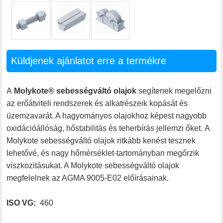
Küldjenek ajánlatot erre a termékre
A
Molykote® sebességváltó olajok
segítenek megelőzni
az erőátviteli rendszerek és alkatrészeik kopását és
üzemzavarát. A hagyományos olajokhoz képest nagyobb
oxidációállóság, hőstabilitás és teherbírás jellemzi őket. A
Molykote sebességváltó olajok ritkább kenést tesznek
lehetővé, és nagy hőmérséklet-tartományban megőrzik
viszkozitásukat. A Molykote sebességváltó olajok
megfelelnek az AGMA 9005-E02 előírásainak.
ISO VG:
460