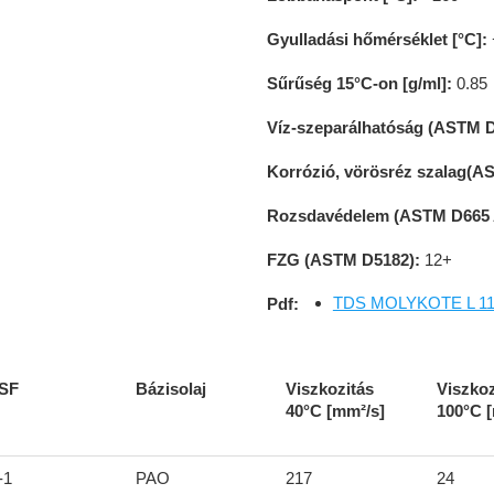
Gyulladási hőmérséklet [°C]:
Sűrűség 15°C-on [g/ml]:
0.85
Víz-szeparálhatóság (ASTM D
Korrózió, vörösréz szalag(A
Rozsdavédelem (ASTM D665 
FZG (ASTM D5182):
12+
TDS MOLYKOTE L 1122
Pdf:
SF
Bázisolaj
Viszkozitás
Viszkoz
40°C [mm²/s]
100°C 
-1
PAO
217
24