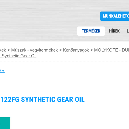
MUNKALEHET
TERMÉKEK
HÍREK
L
kek
>
Műszaki- vegyitermékek
>
Kenőanyagok
>
MOLYKOTE - DU
ynthetic Gear Oil
HR
122FG SYNTHETIC GEAR OIL