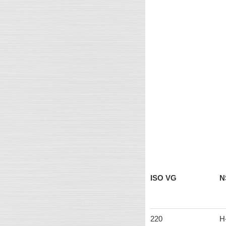
ISO VG
N
220
H