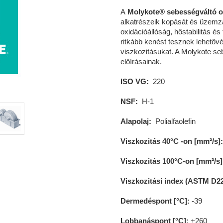
A
Molykote® sebességváltó o
alkatrészeik kopását és üzemz
oxidációállóság, hőstabilitás és
ritkább kenést tesznek lehető
viszkozitásukat. A Molykote s
előírásainak.
ISO VG:
220
NSF:
H-1
Alapolaj:
Polialfaolefin
Viszkozitás 40°C -on [mm²/s]:
Viszkozitás 100°C-on [mm²/s]
Viszkozitási index (ASTM D22
Dermedéspont [°C]:
-39
Lobbanáspont [°C]:
+260