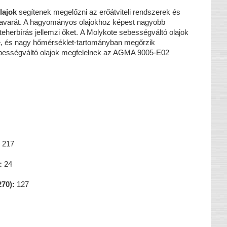
lajok
segítenek megelőzni az erőátviteli rendszerek és
avarát. A hagyományos olajokhoz képest nagyobb
 teherbírás jellemzi őket. A Molykote sebességváltó olajok
vé, és nagy hőmérséklet-tartományban megőrzik
ebességváltó olajok megfelelnek az AGMA 9005-E02
217
:
24
70):
127