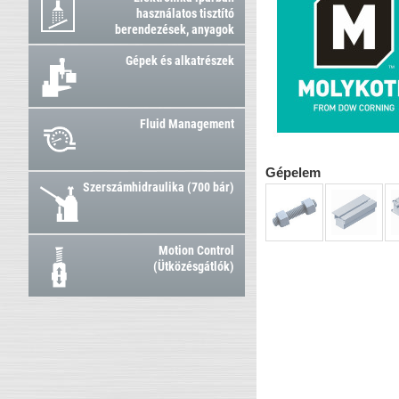
használatos tisztító
berendezések, anyagok
Gépek és alkatrészek
Fluid Management
Gépelem
Szerszámhidraulika (700 bár)
Motion Control
(Ütközésgátlók)