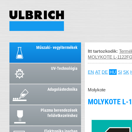
Műszaki- vegyitermékek
Itt tartozkodik:
Termé
MOLYKOTE L-1122FG S
UV-Technológia
EN
AT
DE
HU
SI
SK
Adagolástechnika
Molykote
MOLYKOTE L-1
Plazma berendezések
felületkezeléshez
Elektronika iparban