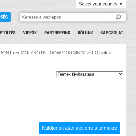
Select your country
▼
ŐSÉG
ETÖLTÉS
VIDEÓK
PARTNEREINK
RÓLUNK
KAPCSOLAT
PONT (ex MOLYKOTE - DOW CORNING)
>
1 Olajok
>
Küldjenek ajánlatot erre a termékre