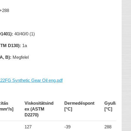
+288
1401):
40/40/0 (1)
STM D130):
1a
A, B):
Megfelel
FG Synthetic Gear Oil eng.pdf
itás
Viskositätsind
Dermedéspont
Gyulladáspo
[mm²/s]
ex (ASTM
[°C]
[°C]
D2270)
127
-39
288