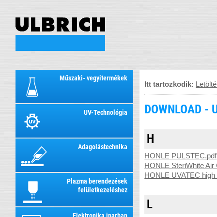
Műszaki- vegyitermékek
Itt tartozkodik:
Letölt
DOWNLOAD - U
UV-Technológia
H
Adagolástechnika
HONLE PULSTEC.pdf
HONLE SteriWhite Air
HONLE UVATEC high pe
Plazma berendezések
felületkezeléshez
L
Elektronika iparban