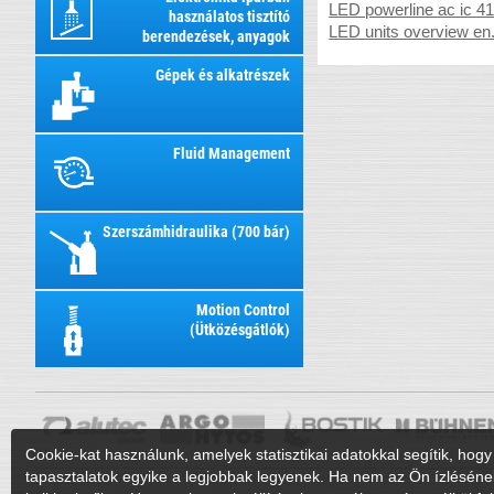
LED powerline ac ic 41
használatos tisztító
LED units overview en
berendezések, anyagok
Gépek és alkatrészek
Fluid Management
Szerszámhidraulika (700 bár)
Motion Control
(Ütközésgátlók)
Cookie-kat használunk, amelyek statisztikai adatokkal segítik, hogy 
tapasztalatok egyike a legjobbak legyenek. Ha nem az Ön ízléséne