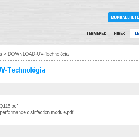
MUNKALEHET
TERMÉKEK
HÍREK
L
és
>
DOWNLOAD-UV-Technológia
V-Technológia
 Q115.pdf
rformance disinfection module.pdf