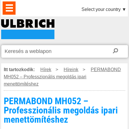
TERMÉKEK
HÍREK
LETÖLTÉS
VIDEÓK
PARTNEREINK
RÓLUNK
KAPCSOLAT
Select your country
▼
Itt tartozkodik:
Hírek
>
Híreink
>
PERMABOND
MH052 – Professzionális megoldás ipari
menettömítéshez
PERMABOND MH052 –
Professzionális megoldás ipari
menettömítéshez