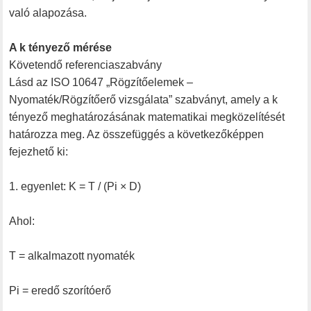
való alapozása.
A k tényező mérése
Követendő referenciaszabvány
Lásd az ISO 10647 „Rögzítőelemek –
Nyomaték/Rögzítőerő vizsgálata” szabványt, amely a k
tényező meghatározásának matematikai megközelítését
határozza meg. Az összefüggés a következőképpen
fejezhető ki:
1. egyenlet: K = T / (Pi × D)
Ahol:
T = alkalmazott nyomaték
Pi = eredő szorítóerő