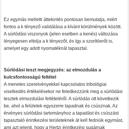
Ez egymás melletti áttekintés pontosan bemutatja, miért
fontos a k tényező validálása a kívánt körülmények között.
A súrlódási viszonyok (jelen esetben a kenés) változása
lényegesen eltolja a k tényezőt, és így a szorítóerőt is,
amelyet egy adott nyomatéknál tapasztal.
Súrlódási teszt megjegyzés: az elmozdulás a
kulcsfontosságú feltétel
A menetes szerelvényekkel kapcsolatos tribológiai
viselkedés értékelésekor ne feledkezzünk meg a súrlódási
tesztek elmozdulási feltételéről. A súrlódás ott következik
be, ahol a felületek egyszerre tapadnak és csúsznak. Az
érvényes súrlódási tartományhoz a tapadást és csúszást
tapasztaló érintkezési területeknek át kell fedniük egymást,
ami azt jelenti, hogy a Hertzi érintkezési sugárnak