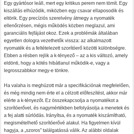
Egy gyártósor leáll, mert egy kritikus perem nem tömít. Egy
kiszállás elhúzódik, miközben egy csavar ellaposodik és
eltörik. Egy precíziós szerelvény átmegy a nyomaték
ellenőrzésen, mégis működés közben meglazul, ami
garanciális fejfájást okoz. Ezek a problémák általában
egyetlen dologra vezethetők vissza: az alkalmazott
nyomaték és a feltételezett szorítóerő közötti különbségre.
Ebben a résben rejlik a k-tényező – az a kis változó, amely
eldönti, hogy a kötés hibátlanul működik-e, vagy a
legrosszabbkor megy-e tönkre.
Ha valaha is meghúzott már a specifikációnak megfelelően,
és még mindig nem érte el a célzott előfeszítést, akkor már
elérte a k-tényezőt. Ez összekapcsolja a nyomatékot a
szorítóerővel, és nagymértékben befolyásolja a menetek és
a fej alatti súrlódás. Irányítsa, és a nyomaték kiszámítható,
megismételhető szorítóerővé alakul. Ha figyelmen kívül
hagyja, a „szoros” találgatássá válik. Az alábbi oldalak