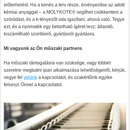
előterhelést. Ha a kenés a terv része, érvényesítse az adott
kémiai anyaggal – a MOLYKOTE® segíthet csökkenteni a
szóródást, és a k-tényezőt oda igazítani, ahová való. Tegye
ezt, és a nyomaték egy betartható ígéret lesz: állandó,
kiszámítható szorítóerő, gyártásról gyártásra.
Mi vagyunk az Ön műszaki partnere.
Ha műszaki támogatásra van szüksége, vagy többet
szeretne megtudni ipari alkalmazása lehetőségeiről, kérjük,
vegye fel
velünk
a kapcsolatot, és szakértőink egyike
felveszi Önnel a kapcsolatot.