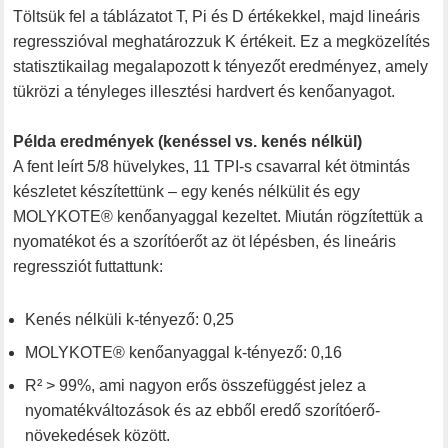
Töltsük fel a táblázatot T, Pi és D értékekkel, majd lineáris
regresszióval meghatározzuk K értékeit. Ez a megközelítés
statisztikailag megalapozott k tényezőt eredményez, amely
tükrözi a tényleges illesztési hardvert és kenőanyagot.
Példa eredmények (kenéssel vs. kenés nélkül)
A fent leírt 5/8 hüvelykes, 11 TPI-s csavarral két ötmintás
készletet készítettünk – egy kenés nélkülit és egy
MOLYKOTE® kenőanyaggal kezeltet. Miután rögzítettük a
nyomatékot és a szorítóerőt az öt lépésben, és lineáris
regressziót futtattunk:
Kenés nélküli k-tényező: 0,25
MOLYKOTE® kenőanyaggal k-tényező: 0,16
R² > 99%, ami nagyon erős összefüggést jelez a
nyomatékváltozások és az ebből eredő szorítóerő-
növekedések között.