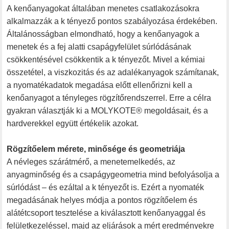
A kenőanyagokat általában menetes csatlakozásokra
alkalmazzák a k tényező pontos szabályozása érdekében.
Általánosságban elmondható, hogy a kenőanyagok a
menetek és a fej alatti csapágyfelület súrlódásának
csökkentésével csökkentik a k tényezőt. Mivel a kémiai
összetétel, a viszkozitás és az adalékanyagok számítanak,
a nyomatékadatok megadása előtt ellenőrizni kell a
kenőanyagot a tényleges rögzítőrendszerrel. Erre a célra
gyakran választják ki a MOLYKOTE® megoldásait, és a
hardverekkel együtt értékelik azokat.
Rögzítőelem mérete, minősége és geometriája
A névleges szárátmérő, a menetemelkedés, az
anyagminőség és a csapágygeometria mind befolyásolja a
súrlódást – és ezáltal a k tényezőt is. Ezért a nyomaték
megadásának helyes módja a pontos rögzítőelem és
alátétcsoport tesztelése a kiválasztott kenőanyaggal és
felületkezeléssel, majd az eljárások a mért eredményekre