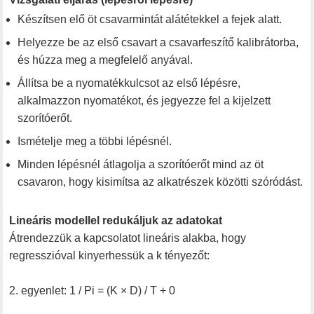
Készítsen elő öt csavarmintát alátétekkel a fejek alatt.
Helyezze be az első csavart a csavarfeszítő kalibrátorba,
és húzza meg a megfelelő anyával.
Állítsa be a nyomatékkulcsot az első lépésre,
alkalmazzon nyomatékot, és jegyezze fel a kijelzett
szorítóerőt.
Ismételje meg a többi lépésnél.
Minden lépésnél átlagolja a szorítóerőt mind az öt
csavaron, hogy kisimítsa az alkatrészek közötti szóródást.
Lineáris modellel redukáljuk az adatokat
Átrendezzük a kapcsolatot lineáris alakba, hogy
regresszióval kinyerhessük a k tényezőt:
2. egyenlet: 1 / Pi = (K × D) / T + 0