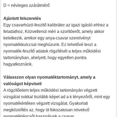
D = névleges szárátmérő
Ajánlott felszerelés
Egy csavarhúzó-feszítő kalibrátor az igazi igásló ehhez a
feladathoz. Közvetlenül méri a szorítóerőt, amely akkor
keletkezik, amikor egy anya-csavar szerelvényt
nyomatékkulccsal meghúzunk. Ez lehetővé teszi a
nyomaték-feszítő adatok rögzítését a teljes működési
tartományban, ahelyett, hogy egyetlen pontra
hagyatkoznánk.
Válasszon olyan nyomatéktartományt, amely a
valóságot képviseli
A rögzítőelem teljes működési tartományán végzett
vizsgálat sokkal tisztább képet ad a k tényezőről, mint egy
nyomatékértéken végzett vizsgálat. Gyakorlati
megközelítés az, hogy öt fokozatosan növekvő
nyomatéklépcsőt használunk a csavar