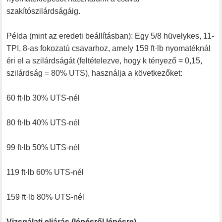
szakítószilárdságáig.
Példa (mint az eredeti beállításban): Egy 5/8 hüvelykes, 11-
TPI, 8-as fokozatú csavarhoz, amely 159 ft·lb nyomatéknál
éri el a szilárdságát (feltételezve, hogy k tényező = 0,15,
szilárdság = 80% UTS), használja a következőket:
60 ft·lb 30% UTS-nél
80 ft·lb 40% UTS-nél
99 ft·lb 50% UTS-nél
119 ft·lb 60% UTS-nél
159 ft·lb 80% UTS-nél
Vizsgálati eljárás (lépésről lépésre)