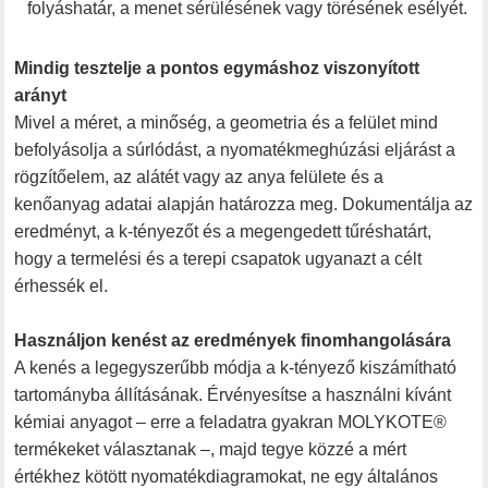
folyáshatár, a menet sérülésének vagy törésének esélyét.
Mindig tesztelje a pontos egymáshoz viszonyított
arányt
Mivel a méret, a minőség, a geometria és a felület mind
befolyásolja a súrlódást, a nyomatékmeghúzási eljárást a
rögzítőelem, az alátét vagy az anya felülete és a
kenőanyag adatai alapján határozza meg. Dokumentálja az
eredményt, a k-tényezőt és a megengedett tűréshatárt,
hogy a termelési és a terepi csapatok ugyanazt a célt
érhessék el.
Használjon kenést az eredmények finomhangolására
A kenés a legegyszerűbb módja a k-tényező kiszámítható
tartományba állításának. Érvényesítse a használni kívánt
kémiai anyagot – erre a feladatra gyakran MOLYKOTE®
termékeket választanak –, majd tegye közzé a mért
értékhez kötött nyomatékdiagramokat, ne egy általános