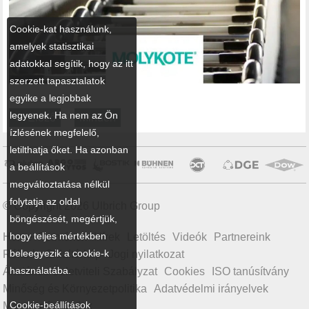
Cookie-kat használunk,
amelyek statisztikai
adatokkal segítik, hogy az itt
szerzett tapasztalatok
egyike a legjobbak
legyenek. Ha nem az Ön
← Előző
Minden
ízlésének megfelelő,
letilthatja őket. Ha azonban
a beállítások
megváltoztatása nélkül
folytatja az oldal
© Copyright 2026 Ulbrich Group
böngészését, megértjük,
hogy teljes mértékben
Home
Termékek
Hírek
Letöltés
Videók
Partnereink
beleegyezik a cookie-k
Rólunk
Oldaltérkép
Jogi nyilatkozat
használatába.
Általános Üzletviteli Szabályzat
Cookies
ISO tanúsítvány
Minőség és Környezetpolitika
Adatvédelmi irányelvek
Cookie-beállítások
Magatartási kódex