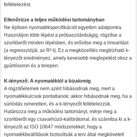
feltételezést.
Ellenőrizze a teljes működési tartományban
Ne építsen nyomatékspecifikációt egyetlen adatpontra.
Használjon több lépést a próbaszilárdságig, rögzítse a
szorítóerőt minden lépésben, és erősítse meg a linearitást
(a regresszióját, az R²-t). Ez a megközelítés megbízható k-
tényezőt eredményez, amely kevesebb meglepetést okoz a
gyártósoron és a terepen.
K-tényező: A nyomatéktól a bizalomig
A rögzítőelemek nem azért hibásodnak meg, mert a
nyomatékkulcsok pontatlanok; akkor hibásodnak meg, ha a
súrlódás ismeretlen, és a k-tényezőt feltételezzük.
Határozza meg a működési tartományt, mérje meg a
szorítóerőt egy csavarhúzó-kalibrátorral, és számítsa ki a k-
tényezőt az ISO 10647 módszerekkel, hogy a
nyomatékbeállítások biztosítsák a terv által megkövetelt