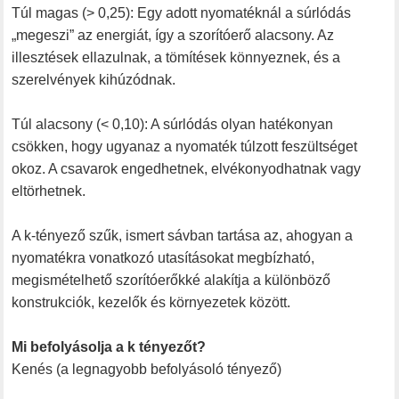
Túl magas (> 0,25): Egy adott nyomatéknál a súrlódás
„megeszi” az energiát, így a szorítóerő alacsony. Az
illesztések ellazulnak, a tömítések könnyeznek, és a
szerelvények kihúzódnak.
Túl alacsony (< 0,10): A súrlódás olyan hatékonyan
csökken, hogy ugyanaz a nyomaték túlzott feszültséget
okoz. A csavarok engedhetnek, elvékonyodhatnak vagy
eltörhetnek.
A k-tényező szűk, ismert sávban tartása az, ahogyan a
nyomatékra vonatkozó utasításokat megbízható,
megismételhető szorítóerőkké alakítja a különböző
konstrukciók, kezelők és környezetek között.
Mi befolyásolja a k tényezőt?
Kenés (a legnagyobb befolyásoló tényező)