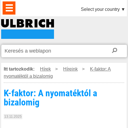
TERMÉKEK
HÍREK
LETÖLTÉS
VIDEÓK
PARTNEREINK
RÓLUNK
KAPCSOLAT
Select your country
▼
Itt tartozkodik:
Hírek
>
Híreink
>
K-faktor: A
nyomatéktól a bizalomig
K-faktor: A nyomatéktól a
bizalomig
13.11.2025