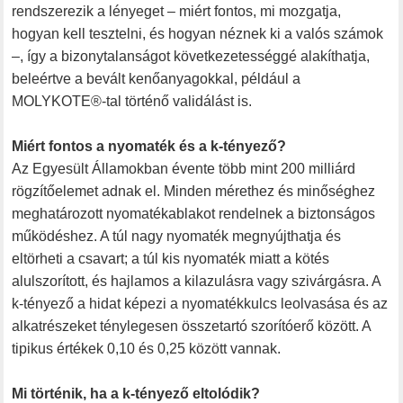
rendszerezik a lényeget – miért fontos, mi mozgatja,
hogyan kell tesztelni, és hogyan néznek ki a valós számok
–, így a bizonytalanságot következetességgé alakíthatja,
beleértve a bevált kenőanyagokkal, például a
MOLYKOTE®-tal történő validálást is.
Miért fontos a nyomaték és a k-tényező?
Az Egyesült Államokban évente több mint 200 milliárd
rögzítőelemet adnak el. Minden mérethez és minőséghez
meghatározott nyomatékablakot rendelnek a biztonságos
működéshez. A túl nagy nyomaték megnyújthatja és
eltörheti a csavart; a túl kis nyomaték miatt a kötés
alulszorított, és hajlamos a kilazulásra vagy szivárgásra. A
k-tényező a hidat képezi a nyomatékkulcs leolvasása és az
alkatrészeket ténylegesen összetartó szorítóerő között. A
tipikus értékek 0,10 és 0,25 között vannak.
Mi történik, ha a k-tényező eltolódik?