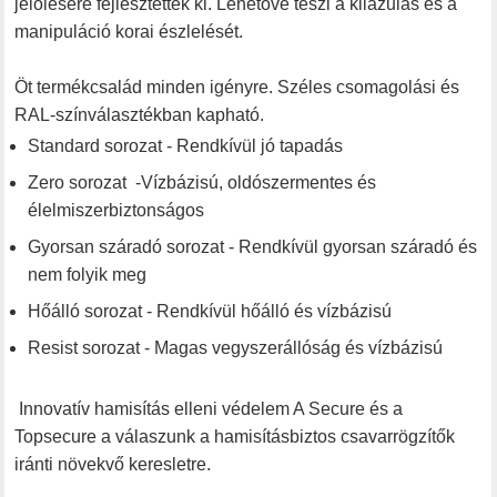
jelölésére fejlesztették ki. Lehetővé teszi a kilazulás és a
manipuláció korai észlelését.
Öt termékcsalád minden igényre. Széles csomagolási és
RAL-színválasztékban kapható.
Standard sorozat - Rendkívül jó tapadás
Zero sorozat -Vízbázisú, oldószermentes és
élelmiszerbiztonságos
Gyorsan száradó sorozat - Rendkívül gyorsan száradó és
nem folyik meg
Hőálló sorozat - Rendkívül hőálló és vízbázisú
Resist sorozat - Magas vegyszerállóság és vízbázisú
Innovatív hamisítás elleni védelem A Secure és a
Topsecure a válaszunk a hamisításbiztos csavarrögzítők
iránti növekvő keresletre.