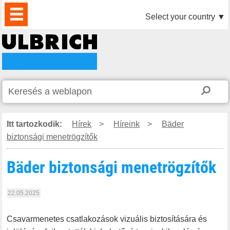
TERMÉKEK
HÍREK
LETÖLTÉS
VIDEÓK
PARTNEREINK
RÓLUNK
KAPCSOLAT
Select your country
▼
Itt tartozkodik:
Hírek
>
Híreink
>
Bäder
biztonsági menetrögzítők
Bäder biztonsági menetrögzítők
22.05.2025
Csavarmenetes csatlakozások vizuális biztosítására és