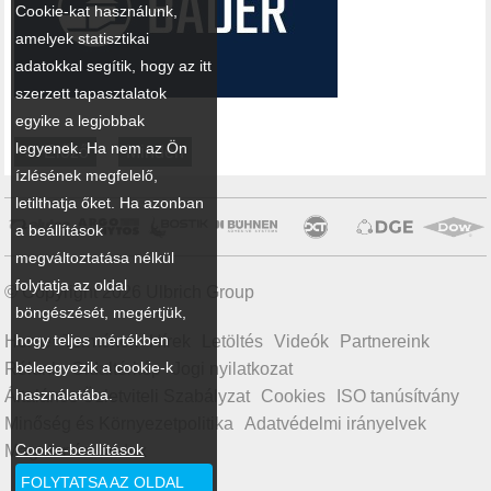
Cookie-kat használunk,
amelyek statisztikai
adatokkal segítik, hogy az itt
szerzett tapasztalatok
egyike a legjobbak
legyenek. Ha nem az Ön
← Előző
Minden
ízlésének megfelelő,
letilthatja őket. Ha azonban
a beállítások
megváltoztatása nélkül
folytatja az oldal
© Copyright 2026 Ulbrich Group
böngészését, megértjük,
hogy teljes mértékben
Home
Termékek
Hírek
Letöltés
Videók
Partnereink
beleegyezik a cookie-k
Rólunk
Oldaltérkép
Jogi nyilatkozat
használatába.
Általános Üzletviteli Szabályzat
Cookies
ISO tanúsítvány
Minőség és Környezetpolitika
Adatvédelmi irányelvek
Cookie-beállítások
Magatartási kódex
FOLYTATSA AZ OLDAL