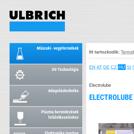
Műszaki- vegyitermékek
Itt tartozkodik:
Termé
EN
AT
DE
CZ
HU
SI
UV-Technológia
Electrolube
Adagolástechnika
ELECTROLUBE 
Plazma berendezések
felületkezeléshez
Elektronika iparban