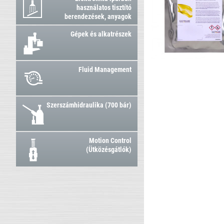
használatos tisztító
berendezések, anyagok
Gépek és alkatrészek
Fluid Management
Szerszámhidraulika (700 bár)
Motion Control
(Ütközésgátlók)