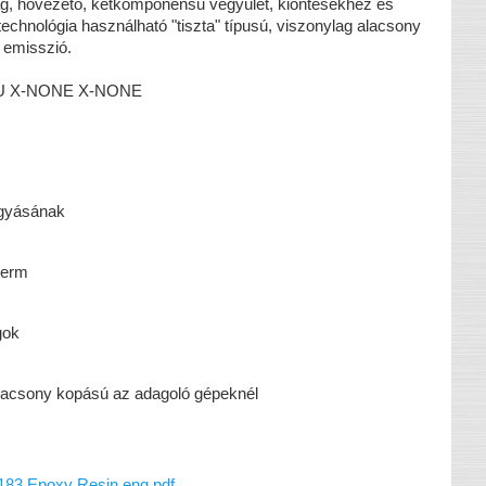
g, hővezető, kétkomponensű vegyület, kiöntésekhez és
echnológia használható "tiszta" típusú, viszonylag alacsony
st emisszió.
e HU X-NONE X-NONE
hagyásának
term
gok
alacsony kopású az adagoló gépeknél
 Epoxy Resin eng.pdf