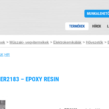
MUNKALEHET
TERMÉKEK
HÍREK
L
kek
>
Műszaki- vegyitermékek
>
Elektrokemikáliák
>
Hővezetők
>
SK
HR
ER2183 – EPOXY RESIN