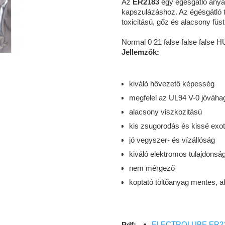
Az
ER2183
egy égésgátló anya
kapszulázáshoz. Az égésgátló t
toxicitású, gőz és alacsony fü
Normal 0 21 false false fals
Jellemzők:
kiváló hővezető képesség
megfelel az UL94 V-0 jóvá
alacsony viszkozitású
kis zsugorodás és kissé exo
jó vegyszer- és vízállóság
kiváló elektromos tulajdonsá
nem mérgező
koptató töltőanyag mentes, 
ELECTROLUBE ER2183
Pdf: