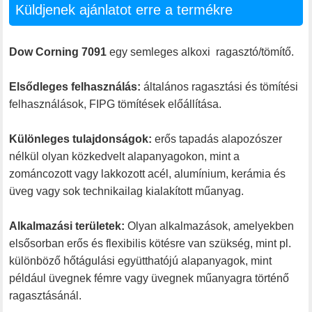
Küldjenek ajánlatot erre a termékre
Dow Corning 7091
egy semleges alkoxi ragasztó/tömítő.
Elsődleges felhasználás:
általános ragasztási és tömítési
felhasználások, FIPG tömítések előállítása.
Különleges tulajdonságok:
erős tapadás alapozószer
nélkül olyan közkedvelt alapanyagokon, mint a
zománcozott vagy lakkozott acél, alumínium, kerámia és
üveg vagy sok technikailag kialakított műanyag.
Alkalmazási területek:
Olyan alkalmazások, amelyekben
elsősorban erős és flexibilis kötésre van szükség, mint pl.
különböző hőtágulási együtthatójú alapanyagok, mint
például üvegnek fémre vagy üvegnek műanyagra történő
ragasztásánál.