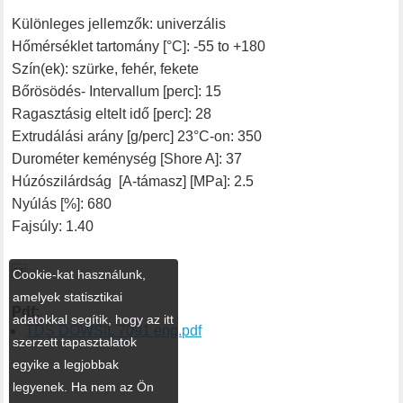
Különleges jellemzők: univerzális
Hőmérséklet tartomány [°C]: -55 to +180
Szín(ek): szürke, fehér, fekete
Bőrösödés- Intervallum [perc]: 15
Ragasztásig eltelt idő [perc]: 28
Extrudálási arány [g/perc] 23°C-on: 350
Durométer keménység [Shore A]: 37
Húzószilárdság [A-támasz] [MPa]: 2.5
Nyúlás [%]: 680
Fajsúly: 1.40

Cookie-kat használunk,
amelyek statisztikai
Pdf:
adatokkal segítik, hogy az itt
TDS DOWSIL 7091 eng.pdf
szerzett tapasztalatok
egyike a legjobbak
legyenek. Ha nem az Ön