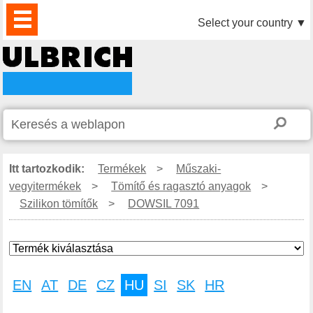
TERMÉKEK
HÍREK
LETÖLTÉS
VIDEÓK
PARTNEREINK
RÓLUNK
KAPCSOLAT
Select your country
▼
Itt tartozkodik:
Termékek
>
Műszaki-
vegyitermékek
>
Tömítő és ragasztó anyagok
>
Szilikon tömítők
>
DOWSIL 7091
EN
AT
DE
CZ
HU
SI
SK
HR