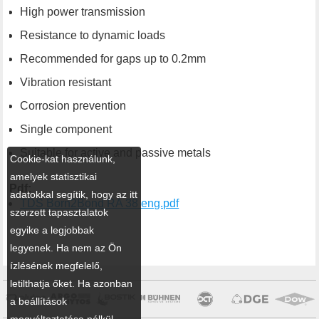
High power transmission
Resistance to dynamic loads
Recommended for gaps up to 0.2mm
Vibration resistant
Corrosion prevention
Single component
Suitable for active and passive metals
Cookie-kat használunk,
amelyek statisztikai
Pdf:
adatokkal segítik, hogy az itt
TDS Born2Bond RA 38 eng.pdf
szerzett tapasztalatok
egyike a legjobbak
legyenek. Ha nem az Ön
ízlésének megfelelő,
letilthatja őket. Ha azonban
a beállítások
megváltoztatása nélkül