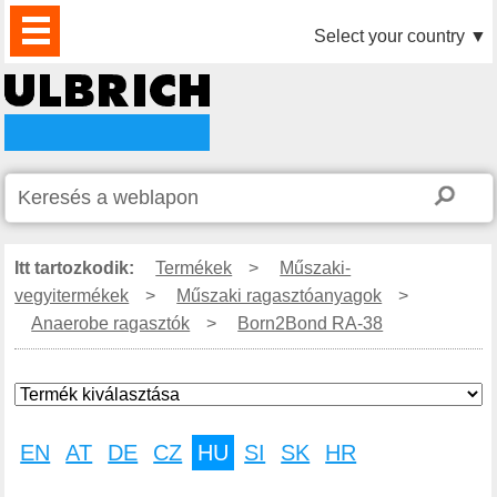
TERMÉKEK
HÍREK
LETÖLTÉS
VIDEÓK
PARTNEREINK
RÓLUNK
KAPCSOLAT
Select your country
▼
Itt tartozkodik:
Termékek
>
Műszaki-
vegyitermékek
>
Műszaki ragasztóanyagok
>
Anaerobe ragasztók
>
Born2Bond RA-38
EN
AT
DE
CZ
HU
SI
SK
HR